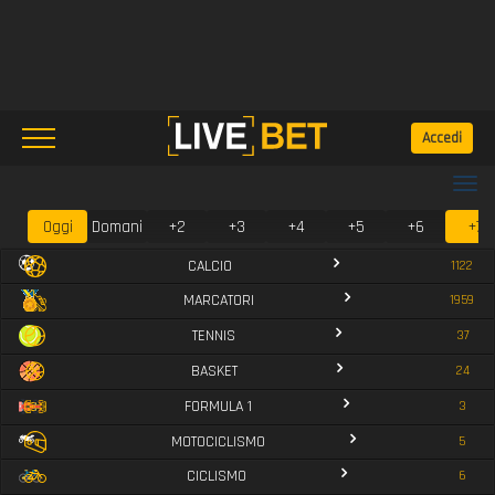
Accedi
Togg
navi
Oggi
Domani
+2
+3
+4
+5
+6
+7
CALCIO
1122
MARCATORI
1959
TENNIS
37
BASKET
24
FORMULA 1
3
MOTOCICLISMO
5
CICLISMO
6